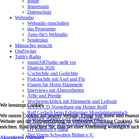
Bildle
Impressum
Datenschutz
Webradio
Webradio einschalten
das Programm
Apps für's Webradio
Sendeplan
Mitmacher gesucht
Ond'rwägs
Tubb'r-Radio
mundARTradio stellt vor
Dialecta 2026
G'schichtle ond Gedichtle
Podcäschtle mit Axel und Flo
Fragen Sie Herrn Hämmerle
Interviews mit Abgeordneten
Äffle und Pferdle
Wochenrückblick mit Hämmerle und Leibssle
Wir benutzen Cookies
Wir benutzen Cookies
Wir benutzen Cookies
HASA-CD-Vorstellung mit Heiner Reiff
Rolf Gerlach beim Erligheimer Mundartstammtisch
Wir nutzen Cookies auf unserer Website. Einige von ihnen sind essenzie
Wir nutzen Cookies auf unserer Website. Einige von ihnen sind essenzie
Wir nutzen Cookies auf unserer Website. Einige von ihnen sind essenzie
Winfried Wagner Live im Beutelkasten
Website und die Nutzererfahrung zu verbessern (Tracking Cookies). Sie
Website und die Nutzererfahrung zu verbessern (Tracking Cookies). Sie
Website und die Nutzererfahrung zu verbessern (Tracking Cookies). Sie
Helmut Pfitzer beim Erligheimer Mundartstammtisch
möchten. Bitte beachten Sie, dass bei einer Ablehnung womöglich nicht
möchten. Bitte beachten Sie, dass bei einer Ablehnung womöglich nicht
möchten. Bitte beachten Sie, dass bei einer Ablehnung womöglich nicht
D'r Schorsch v'rzählt
Der Verein Schwaben Bühne e.V.
Akzeptieren
Akzeptieren
Akzeptieren
Ablehnen
Ablehnen
Ablehnen