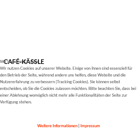
CAFÉ-KÄSSLE
Wir benutzen Cookies
Wir benutzen Cookies
Wir benutzen Cookies
Wir nutzen Cookies auf unserer Website. Einige von ihnen sind essenziell für
Wir nutzen Cookies auf unserer Website. Einige von ihnen sind essenziell für
Wir nutzen Cookies auf unserer Website. Einige von ihnen sind essenziell für
den Betrieb der Seite, während andere uns helfen, diese Website und die
den Betrieb der Seite, während andere uns helfen, diese Website und die
den Betrieb der Seite, während andere uns helfen, diese Website und die
Nutzererfahrung zu verbessern (Tracking Cookies). Sie können selbst
Nutzererfahrung zu verbessern (Tracking Cookies). Sie können selbst
Nutzererfahrung zu verbessern (Tracking Cookies). Sie können selbst
entscheiden, ob Sie die Cookies zulassen möchten. Bitte beachten Sie, dass bei
entscheiden, ob Sie die Cookies zulassen möchten. Bitte beachten Sie, dass bei
entscheiden, ob Sie die Cookies zulassen möchten. Bitte beachten Sie, dass bei
einer Ablehnung womöglich nicht mehr alle Funktionalitäten der Seite zur
einer Ablehnung womöglich nicht mehr alle Funktionalitäten der Seite zur
einer Ablehnung womöglich nicht mehr alle Funktionalitäten der Seite zur
Verfügung stehen.
Verfügung stehen.
Verfügung stehen.
Akzeptieren
Akzeptieren
Akzeptieren
Ablehnen
Ablehnen
Ablehnen
Weitere Informationen
Weitere Informationen
Weitere Informationen
|
|
|
Impressum
Impressum
Impressum