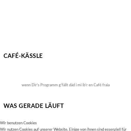
CAFÉ-KÄSSLE
wenn Dir's Programm g'fällt däd i mi ib'r en Café fraia
WAS GERADE LÄUFT
Wir benutzen Cookies
Wir benutzen Cookies
Wir benutzen Cookies
Wir nutzen Cookies auf unserer Website. Einige von ihnen sind essenziell für
Wir nutzen Cookies auf unserer Website. Einige von ihnen sind essenziell für
Wir nutzen Cookies auf unserer Website. Einige von ihnen sind essenziell für