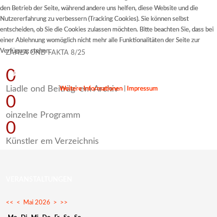
den Betrieb der Seite, während andere uns helfen, diese Website und die
den Betrieb der Seite, während andere uns helfen, diese Website und die
den Betrieb der Seite, während andere uns helfen, diese Website und die
Nutzererfahrung zu verbessern (Tracking Cookies). Sie können selbst
Nutzererfahrung zu verbessern (Tracking Cookies). Sie können selbst
Nutzererfahrung zu verbessern (Tracking Cookies). Sie können selbst
entscheiden, ob Sie die Cookies zulassen möchten. Bitte beachten Sie, dass bei
entscheiden, ob Sie die Cookies zulassen möchten. Bitte beachten Sie, dass bei
entscheiden, ob Sie die Cookies zulassen möchten. Bitte beachten Sie, dass bei
einer Ablehnung womöglich nicht mehr alle Funktionalitäten der Seite zur
einer Ablehnung womöglich nicht mehr alle Funktionalitäten der Seite zur
einer Ablehnung womöglich nicht mehr alle Funktionalitäten der Seite zur
Verfügung stehen.
Verfügung stehen.
Verfügung stehen.
ZAHLA OND FAKTA 8/25
0
Akzeptieren
Akzeptieren
Akzeptieren
Ablehnen
Ablehnen
Ablehnen
Liadle ond Beiträg' em Archiv
Weitere Informationen
Weitere Informationen
Weitere Informationen
|
|
|
Impressum
Impressum
Impressum
0
oinzelne Programm
0
Künstler em Verzeichnis
VERANSTALTUNGEN
<<
<
Mai 2026
>
>>