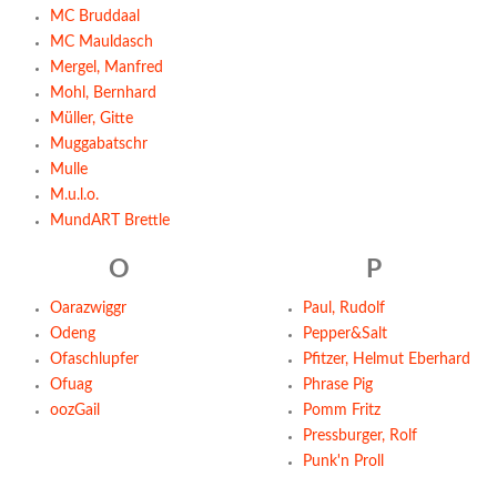
MC Bruddaal
MC Mauldasch
Mergel, Manfred
Mohl, Bernhard
Müller, Gitte
Muggabatschr
Mulle
M.u.l.o.
MundART Brettle
O
P
Oarazwiggr
Paul, Rudolf
Odeng
Pepper&Salt
Ofaschlupfer
Pfitzer, Helmut Eberhard
Ofuag
Phrase Pig
oozGail
Pomm Fritz
Pressburger, Rolf
Punk'n Proll